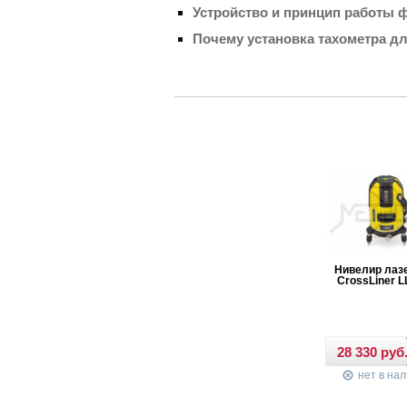
Устройство и принцип работы 
Почему установка тахометра д
СУПЕР ЦЕНА
Нивелир лазерный
Нивелир лазерный
Нивелир лаз
CrossLiner LLR-20
CrossLiner LLR-10
CrossLiner L
нет в наличии
нет в наличии
нет в на