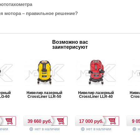
фототахометра
ля мотора – правильное решение?
Возможно вас
заинтерисуют
ХИТ ПРО
НОВИНКА
ерный
Нивелир лазерный
Нивелир лазерный
Ниве
LG-60
CrossLiner LLR-50
CrossLiner LLR-40
Cros
личии
нет в наличии
нет в наличии
н