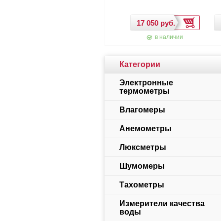
личии
в наличии
в наличии
Категории
Электронные
термометры
Влагомеры
Анемометры
Люксметры
Шумомеры
Тахометры
Измерители качества
воды