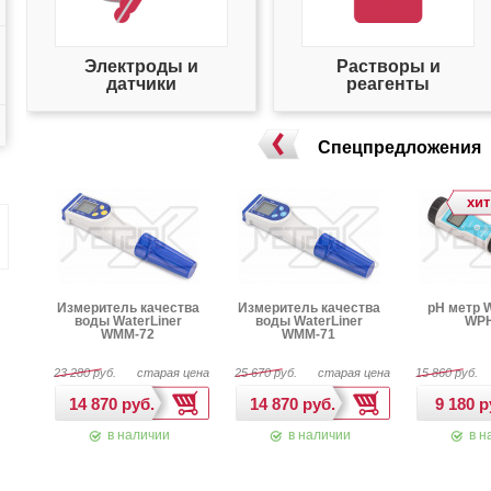
Электроды и
Растворы и
датчики
реагенты
Спецпредложения
хит
er
Измеритель качества
Измеритель качества
pH метр W
воды WaterLiner
воды WaterLiner
WPH
WMM-72
WMM-71
 цена
23 280 руб.
старая цена
25 670 руб.
старая цена
15 860 руб.
в наличии
в наличии
в н