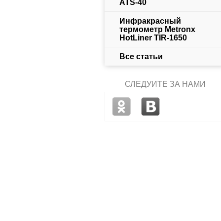
ATS-40
Инфракрасный
термометр Metronx
HotLiner TIR-1650
Все статьи
СЛЕДУЙТЕ ЗА НАМИ
хит продаж
ОВП метр WaterLiner
Стробоскоп-тахометр
Шумомер VoiceLin
WRP-41
TachoLiner THS-50
SLM-20
18 870 руб.
старая цена
27 880 руб.
старая цена
8 390 руб.
старая
в наличии
в наличии
в наличии