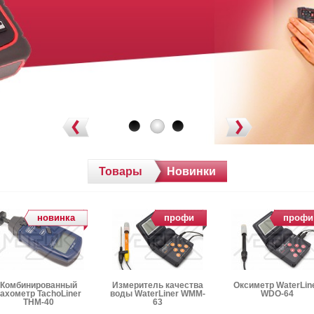
Товары
Новинки
новинка
профи
профи
Комбинированный
Измеритель качества
Оксиметр WaterLin
тахометр TachoLiner
воды WaterLiner WMM-
WDO-64
THM-40
63