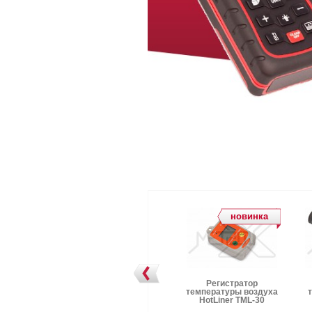
овинка
новинка
новинка
метр с
Солемер с
Регистратор
жным
выдвижным
температуры воздуха
WaterLiner
электродом WaterLiner
HotLiner TML-30
-23
WDS-33