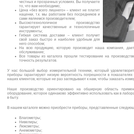
честных и прозрачных условиях. Вы получаете
то, что вам необходимо;
Цена «без всего лишнего» – клиент не платит
наценки, т.к. мы работаем без посредников и
сами являемся производителем;
Высокотехнологичное производство
гарантирует качественные и технологичные
инструменты;
Гибкая система доставки – клиент получит
свой заказ быстро и наиболее удобным для
него способом;
На всю продукцию, которую производит наша компания, дае
обслуживание;
Все товары из каталога прошли тестирование на производстве
точность результатов.
У нас большой выбор измерительной техники, который удовлетвори
приборы гарантируют низкую вероятность погрешности в показателях
наших клиентов, которые не раз заглядывают к нам, чтобы заказать изм
Наше производство ориентировано на обширную область приме
оборудование, которое одинаково эффективно использовать как в лабор
в быту.
В нашем каталоге можно приобрести приборы, представленные следующ
Влагометры;
Нивелиры;
Люксметры;
Анемометры;