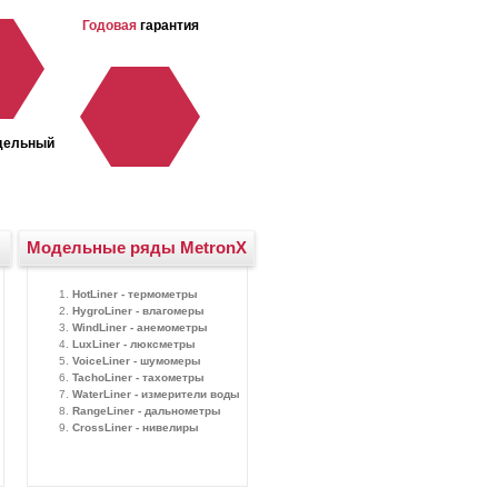
Годовая
гарантия
Возможность
отпр
в регионы
дельный
Большой
складской
запас
Модельные ряды MetronX
HotLiner - термометры
HygroLiner - влагомеры
WindLiner - анемометры
LuxLiner - люксметры
VoiceLiner - шумомеры
TachoLiner - тахометры
WaterLiner - измерители воды
RangeLiner - дальнометры
CrossLiner - нивелиры