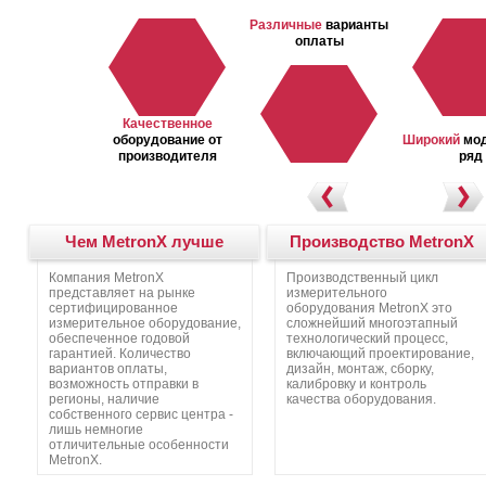
тнерские
Различные
варианты
ограммы
оплаты
Качественное
оборудование от
Широкий
мо
производителя
ряд
Чем MetronX лучше
Производство MetronX
Компания MetronX
Производственный цикл
представляет на рынке
измерительного
сертифицированное
оборудования MetronX это
измерительное оборудование,
сложнейший многоэтапный
обеспеченное годовой
технологический процесс,
гарантией. Количество
включающий проектирование,
вариантов оплаты,
дизайн, монтаж, сборку,
возможность отправки в
калибровку и контроль
регионы, наличие
качества оборудования.
собственного сервис центра -
лишь немногие
отличительные особенности
MetronX.