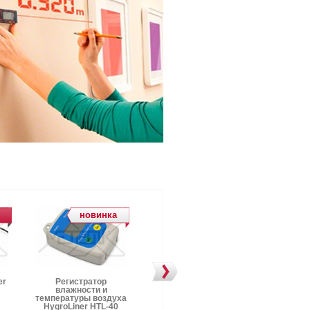
новинка
новинка
er
Регистратор
Контактный термометр
Термо
влажности и
HotLiner TCN-10
HygroLi
температуры воздуха
HygroLiner HTL-40