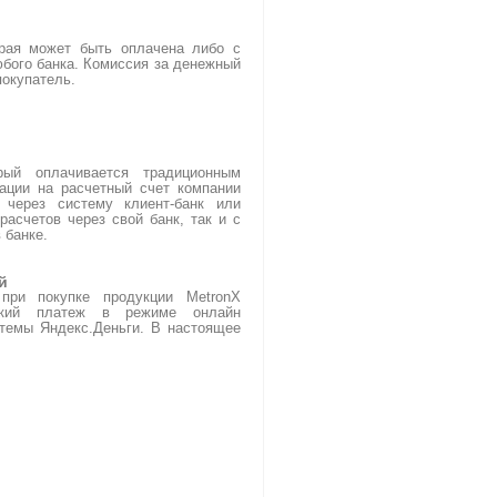
орая может быть оплачена либо с
юбого банка. Комиссия за денежный
покупатель.
)
рый оплачивается традиционным
ации на расчетный счет компании
 через систему клиент-банк или
расчетов через свой банк, так и с
 банке.
й
ри покупке продукции MetronX
тский платеж в режиме онлайн
темы Яндекс.Деньги. В настоящее