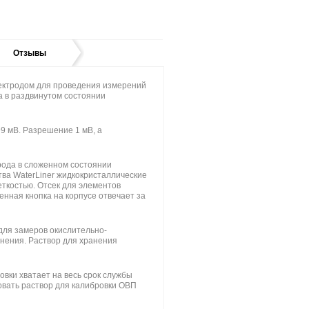
Отзывы
ектродом для проведения измерений
а в раздвинутом состоянии
9 мВ. Разрешение 1 мВ, а
рода в сложенном состоянии
тва WaterLiner жидкокристаллические
ткостью. Отсек для элементов
енная кнопка на корпусе отвечает за
ля замеров окислительно-
нения. Раствор для хранения
овки хватает на весь срок службы
овать раствор для калибровки ОВП