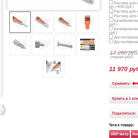
Раствор для 
мл (+
650 руб.
)
Раствор для х
Раствор для х
Калибровочны
руб.
)
Калибровочны
руб.
)
Дистиллирова
Дистиллирова
17 260 руб
старая цена
11 970 ру
Сравнить
Купить в 1 кл
Поделиться:
Теги к товару:
ORP метр
Re