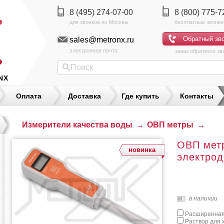
8 (495) 274-07-00
8 (800) 775-7
sales@metronx.ru
электронная почта
заказ обратного зв
NX
Оплата
Доставка
Где купить
Контакты
Измерители качества воды
→
ОВП метры
→
ОВП мет
новинка
электрод
в наличии
Расширенная 
Раствор для 