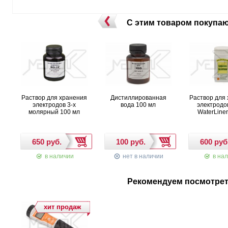
С этим товаром покупа
Раствор для хранения
Дистиллированная
Раствор для
электродов 3-х
вода 100 мл
электродо
молярный 100 мл
WaterLine
в наличии
нет в наличии
в нал
Рекомендуем посмотре
хит продаж