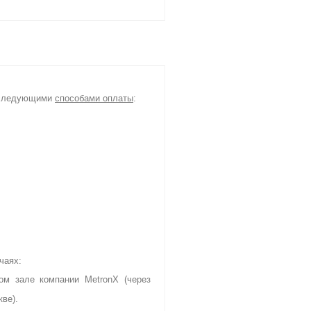
я следующими
способами оплаты
:
чаях:
ом зале компании MetronX (через
кве).