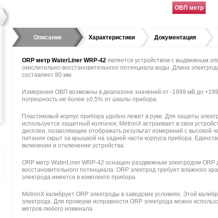
ОВП метр
Описание
Характеристики
Документация
ORP метр WaterLiner WRP-42
является устройством с выдвижным эл
окислительно-восстановительного потенциала воды. Длина электрод
составляет 80 мм.
Измерения ОВП возможны в диапазоне значений от -1999 мВ до +199
погрешность не более ±0,5% от шкалы прибора.
Пластиковый корпус прибора удобно лежит в руке. Для защиты элект
используется защитный колпачок. MetronX встраивает в свои устройс
дисплеи, позволяющие отображать результат измерений с высокой че
питания скрыт за крышкой на задней части корпуса прибора. Единств
включение и отключение устройства.
ORP метр WaterLiner WRP-42 оснащен раздвижным электродом ORP д
восстановительного потенциала. ORP электрод требует влажного хра
электрода имеется в комплекте прибора.
MetronX калибрует ORP электроды в заводских условиях. Этой калибр
электрода. Для проверки исправности ORP электрода можно использ
метров любого номинала.