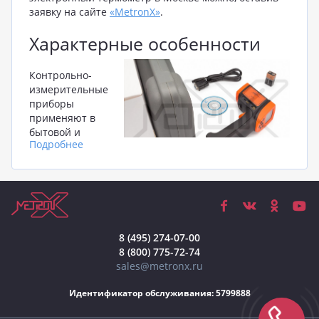
заявку на сайте
«MetronX»
.
Характерные особенности
Контрольно-
измерительные
приборы
применяют в
бытовой и
Подробнее
промышленной
сфере.
Особенно,
востребованы
термометры в пищевой, животноводческой,
строительной и нефтегазовой промышленности.
Устройства осуществляют контроль и измерение
8 (495) 274-07-00
температуры:
8 (800) 775-72-74
sales@metronx.ru
человеческого тела;
животных, состояния аквариума;
Идентификатор обслуживания: 5799888
помещения, воды, атмосферного воздуха;
процессов строительства и производства;