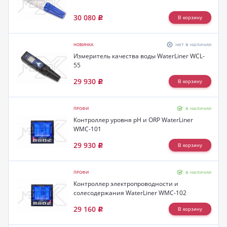
30 080
Р
нет в наличии
НОВИНКА
Измеритель качества воды WaterLiner WCL-
55
29 930
Р
в наличии
ПРОФИ
Контроллер уровня pH и ORP WaterLiner
WMC-101
29 930
Р
в наличии
ПРОФИ
Контроллер электропроводности и
солесодержания WaterLiner WMC-102
29 160
Р