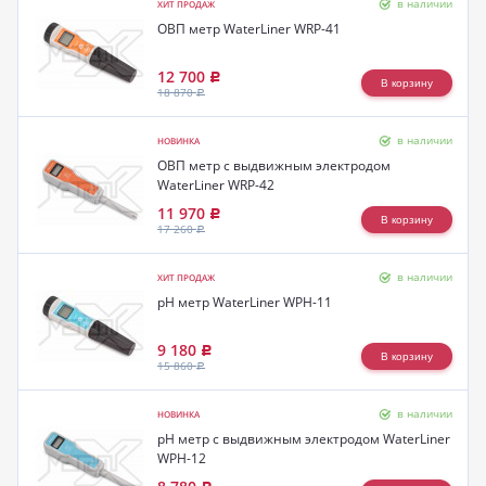
в наличии
ХИТ ПРОДАЖ
ОВП метр WaterLiner WRP-41
12 700
Р
18 870
Р
в наличии
НОВИНКА
ОВП метр c выдвижным электродом
WaterLiner WRP-42
11 970
Р
17 260
Р
в наличии
ХИТ ПРОДАЖ
pH метр WaterLiner WPH-11
9 180
Р
15 860
Р
в наличии
НОВИНКА
pH метр с выдвижным электродом WaterLiner
WPH-12