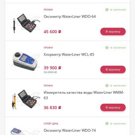
в наличии
ПРОФИ
Оксиметр WaterLiner WDO-64
45 600
Р
в наличии
ПРОФИ
Хлорметр WaterLiner WCL-85
39 900
Р
56 800
Р
в наличии
ПРОФИ
Измеритель качества воды WaterLiner WMM-
63
36 830
Р
в наличии
СУПЕР ЦЕНА
Оксиметр WaterLiner WDO-74