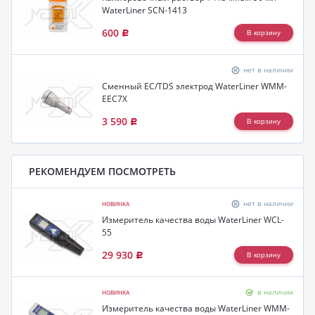
WaterLiner SCN-1413
600
Р
нет в наличии
Сменный EC/TDS электрод WaterLiner WMM-
EEC7X
3 590
Р
РЕКОМЕНДУЕМ ПОСМОТРЕТЬ
нет в наличии
НОВИНКА
Измеритель качества воды WaterLiner WCL-
55
29 930
Р
в наличии
НОВИНКА
Измеритель качества воды WaterLiner WMM-