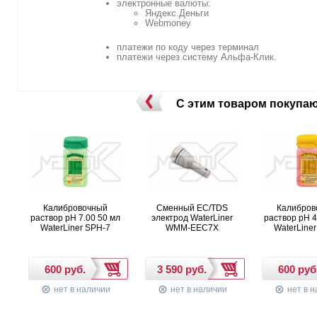
электронные валюты:
Яндекс.Деньги
Webmoney
платежи по коду через терминал
платежи через систему Альфа-Клик.
С этим товаром покупа
Калибровочный
Сменный EC/TDS
Калибров
раствор pH 7.00 50 мл
электрод WaterLiner
раствор pH 4
WaterLiner SPH-7
WMM-EEC7X
WaterLine
нет в наличии
нет в наличии
нет в н