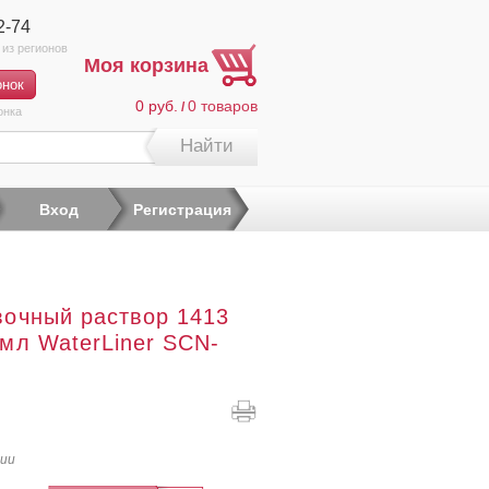
2-74
Моя корзина
0 руб.
0
товаров
/
онка
Найти
Вход
Регистрация
очный раствор 1413
мл WaterLiner SCN-
чии