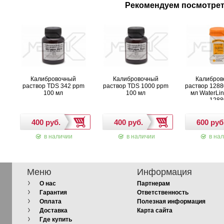
Рекомендуем посмотре
Калибровочный
Калибровочный
Калибров
раствор TDS 342 ppm
раствор TDS 1000 ppm
раствор 1288
100 мл
100 мл
мл WaterLi
1288
в наличии
в наличии
в нал
Меню
Информация
О нас
Партнерам
Гарантия
Ответственность
Оплата
Полезная информация
Доставка
Карта сайта
Где купить