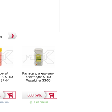
ют
очный
Раствор для хранения
Раствор для хранения
К
.00 50 мл
электродов 50 мл
электродов 100 мл
рас
r SPH-4
WaterLiner SS-50
аличии
в наличии
в наличии