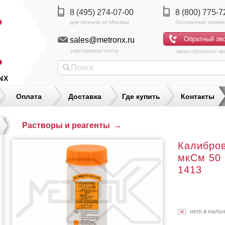
8 (495) 274-07-00
8 (800) 775-7
sales@metronx.ru
электронная почта
заказ обратного зв
NX
Оплата
Доставка
Где купить
Контакты
Растворы и реагенты
→
Калибров
мкСм 50 
1413
нет в нали