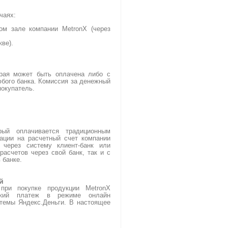
чаях:
ом зале компании MetronX (через
кве).
орая может быть оплачена либо с
юбого банка. Комиссия за денежный
покупатель.
)
рый оплачивается традиционным
ации на расчетный счет компании
 через систему клиент-банк или
расчетов через свой банк, так и с
 банке.
й
ри покупке продукции MetronX
тский платеж в режиме онлайн
темы Яндекс.Деньги. В настоящее