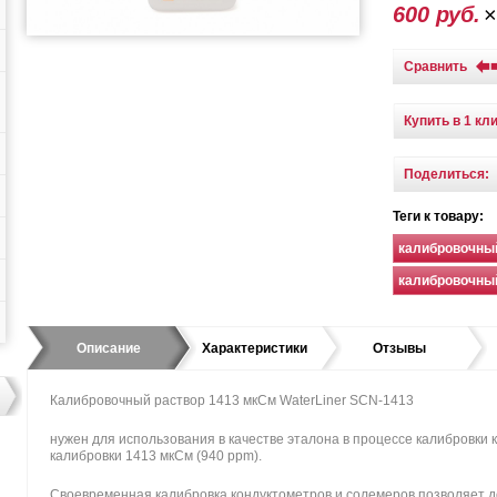
600 руб.
Сравнить
Купить в 1 кл
Поделиться:
Теги к товару:
калибровочный
калибровочны
Описание
Характеристики
Отзывы
Калибровочный раствор 1413 мкСм WaterLiner SCN-1413
нужен для использования в качестве эталона в процессе калибровки 
калибровки 1413 мкСм (940 ppm).
Своевременная калибровка кондуктометров и солемеров позволяет д