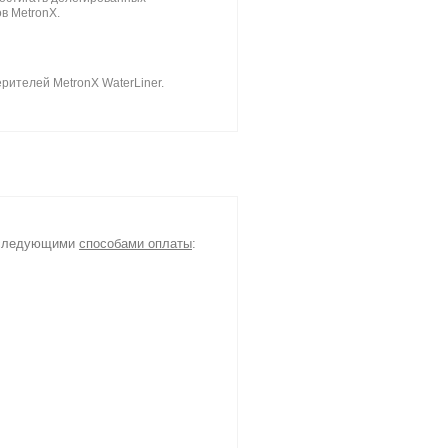
в MetronX.
рителей MetronX WaterLiner.
я следующими
способами оплаты
: