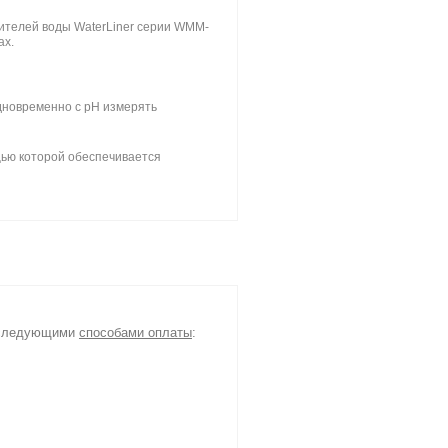
ителей воды WaterLiner серии WMM-
ах.
дновременно с pH измерять
щью которой обеспечивается
я следующими
способами оплаты
: