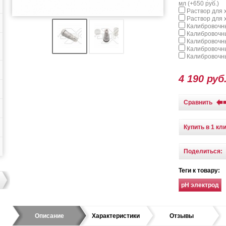
мл (+
650 руб.
)
Раствор для х
Раствор для х
Калибровочны
Калибровочны
Калибровочны
Калибровочны
Калибровочны
4 190 руб
Сравнить
Купить в 1 кл
Поделиться:
Теги к товару:
pH электрод
Описание
Характеристики
Отзывы