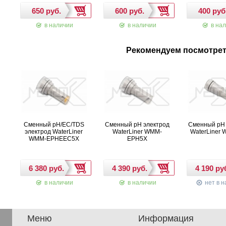
в наличии
в наличии
в нал
Рекомендуем посмотре
Сменный pH/EC/TDS
Сменный pH электрод
Сменный pH 
электрод WaterLiner
WaterLiner WMM-
WaterLiner
WMM-EPHEEC5X
EPH5X
в наличии
в наличии
нет в н
Меню
Информация