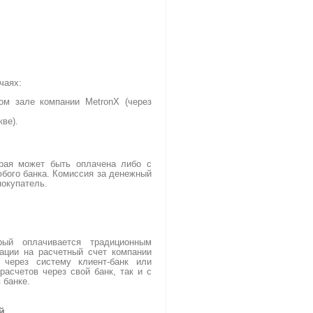
чаях:
ом зале компании MetronX (через
кве).
орая может быть оплачена либо с
юбого банка. Комиссия за денежный
покупатель.
)
рый оплачивается традиционным
ации на расчетный счет компании
 через систему клиент-банк или
расчетов через свой банк, так и с
 банке.
й