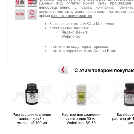
Данный вид оплаты может быть произведен п
непосредственно с сайта компании. Клиен
осуществляется с использованием платежной сис
время
к оплате принимаются
:
банковские карты VISA и Mastercard
электронные валюты:
Яндекс.Деньги
Webmoney
платежи по коду через терминал
платежи через систему Альфа-Клик.
С этим товаром покупа
Раствор для хранения
Раствор для хранения
Калибров
электродов 3-х
электродов 50 мл
раствор pH 
молярный 100 мл
WaterLiner SS-50
мл