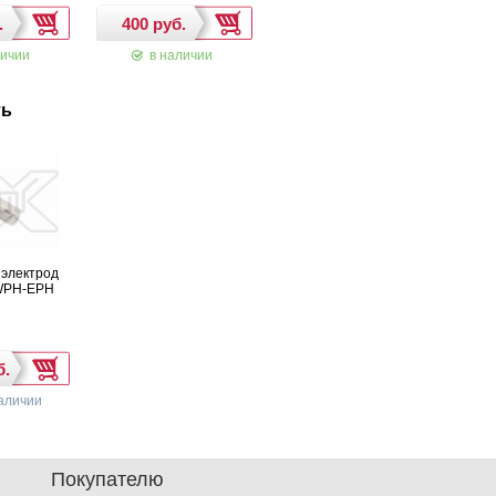
ичии
в наличии
в наличии
ть
электрод
 WPH-EPH
аличии
Покупателю