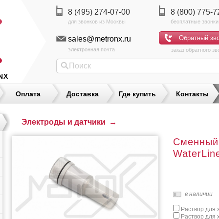
8 (495) 274-07-00
8 (800) 775-7
sales@metronx.ru
электронная почта
заказ обратного зв
NX
Оплата
Доставка
Где купить
Контакты
Электроды и датчики
→
Сменный
WaterLi
в наличии
Раствор для 
Раствор для 