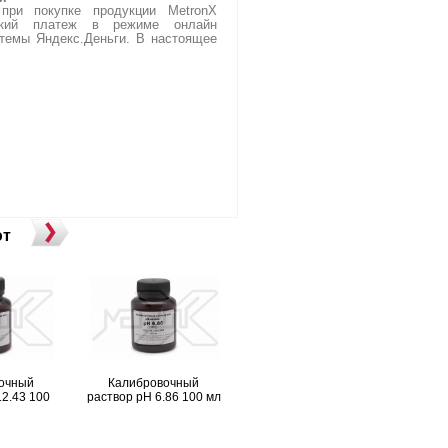
ри покупке продукции MetronX
тский платеж в режиме онлайн
темы Яндекс.Деньги. В настоящее
ют
очный
Калибровочный
Калибровочный
К
12.43 100
раствор pH 6.86 100 мл
раствор pH 4.01 100 мл
раст
Wa