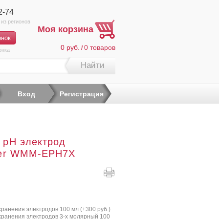
2-74
Моя корзина
0 руб.
0
товаров
/
онка
Найти
Вход
Регистрация
 pH электрод
ner WMM-EPH7X
хранения электродов 100 мл (+
300 руб.
)
хранения электродов 3-х молярный 100