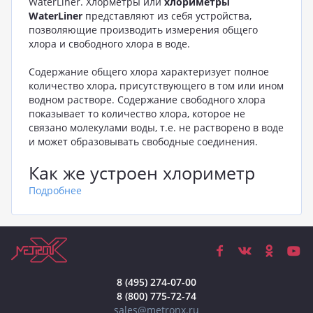
WaterLiner. Хлорметры или
хлориметры
WaterLiner
представляют из себя устройства,
позволяющие производить измерения общего
хлора и свободного хлора в воде.
Содержание общего хлора характеризует полное
количество хлора, присутствующего в том или ином
водном растворе. Содержание свободного хлора
показывает то количество хлора, которое не
связано молекулами воды, т.е. не растворено в воде
и может образовывать свободные соединения.
Как же устроен хлориметр
Подробнее
Хлорметр MetronX
это нично иное, как
специализированный фотометр, который на основе
колориметрического метода позволяет измерить
хлоросодержание. Принцип проведения измерений
сводится к тому, что перед измерением в пробном
растворе растворяется фиксированное количество
специального реактива, который, вступая в
8 (495) 274-07-00
реакцию с ионами или молекулами хлора
8 (800) 775-72-74
окрашивает раствор в тот или иной цвет, лишая его
sales@metronx.ru