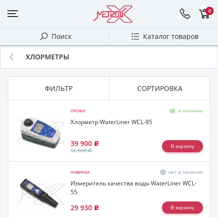
0
Поиск
Каталог товаров
ХЛОРМЕТРЫ
ФИЛЬТР
СОРТИРОВКА
в наличии
ПРОФИ
Хлорметр WaterLiner WCL-85
39 900
Р
56 800
Р
нет в наличии
НОВИНКА
Измеритель качества воды WaterLiner WCL-
55
29 930
Р