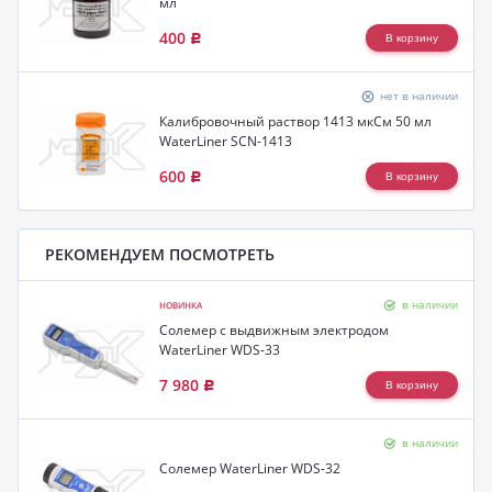
мл
400
Р
нет в наличии
Калибровочный раствор 1413 мкСм 50 мл
WaterLiner SCN-1413
600
Р
РЕКОМЕНДУЕМ ПОСМОТРЕТЬ
в наличии
НОВИНКА
Солемер с выдвижным электродом
WaterLiner WDS-33
7 980
Р
в наличии
Солемер WaterLiner WDS-32