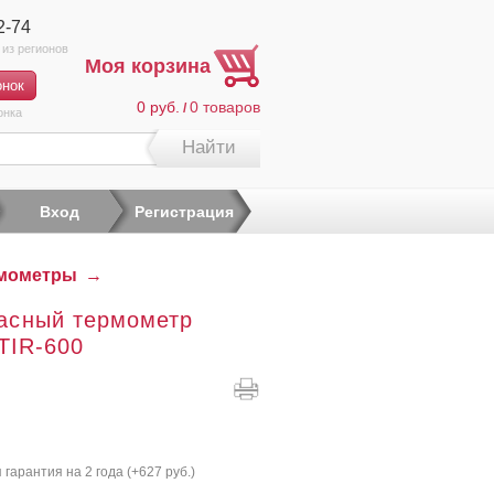
2-74
Моя корзина
0 руб.
0
товаров
/
онка
Найти
Вход
Регистрация
мометры
→
асный термометр
 TIR-600
гарантия на 2 года (+
627 руб.
)