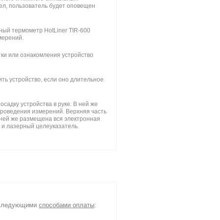
ел, пользователь будет оповещен
ный термометр HotLiner TIR-600
мерений.
ки или ознакомления устройство
ть устройство, если оно длительное
садку устройства в руке. В ней же
проведения измерений. Верхняя часть
 ней же размещена вся электронная
 и лазерный целеуказатель.
я следующими
способами оплаты
: