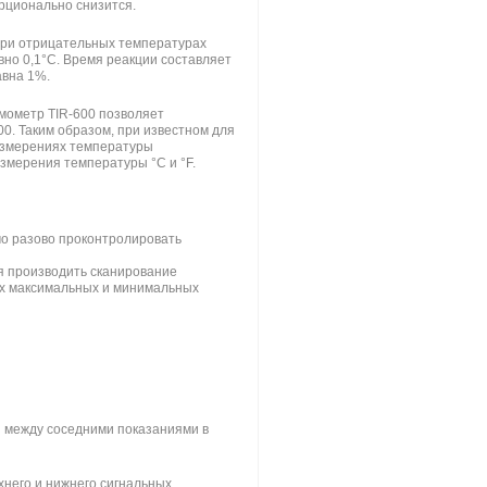
рционально снизится.
При отрицательных температурах
вно 0,1°C. Время реакции составляет
авна 1%.
мометр TIR-600 позволяет
00. Таким образом, при известном для
измерениях температуры
змерения температуры °C и °F.
мо разово проконтролировать
я производить сканирование
ках максимальных и минимальных
 между соседними показаниями в
хнего и нижнего сигнальных