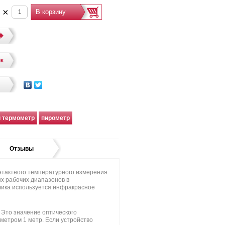
.
×
ик
й термометр
пирометр
Отзывы
нтактного температурного измерения
ых рабочих диапазонов в
чика используется инфракрасное
 Это значение оптического
метром 1 метр. Если устройство