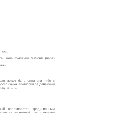
чаях:
ом зале компании MetronX (через
кве).
орая может быть оплачена либо с
юбого банка. Комиссия за денежный
покупатель.
)
рый оплачивается традиционным
ации на расчетный счет компании