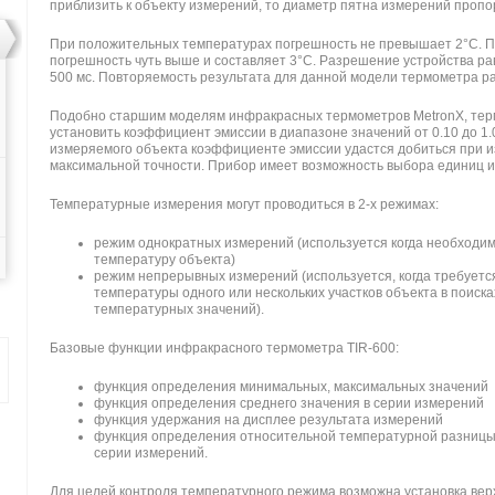
приблизить к объекту измерений, то диаметр пятна измерений пропо
При положительных температурах погрешность не превышает 2°C. 
погрешность чуть выше и составляет 3°C. Разрешение устройства ра
500 мс. Повторяемость результата для данной модели термометра р
Подобно старшим моделям инфракрасных термометров MetronX, тер
установить коэффициент эмиссии в диапазоне значений от 0.10 до 1.
измеряемого объекта коэффициенте эмиссии удастся добиться при 
максимальной точности. Прибор имеет возможность выбора единиц и
Температурные измерения могут проводиться в 2-х режимах:
режим однократных измерений (используется когда необходи
температуру объекта)
режим непрерывных измерений (используется, когда требуетс
температуры одного или нескольких участков объекта в поис
температурных значений).
Базовые функции инфракрасного термометра TIR-600:
функция определения минимальных, максимальных значений
функция определения среднего значения в серии измерений
функция удержания на дисплее результата измерений
функция определения относительной температурной разницы
серии измерений.
Для целей контроля температурного режима возможна установка вер