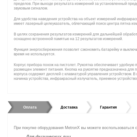
пределов. При выходе результата измерений за установленный пред
звуковым сигналом.
Для удобства наведения устройства на объект измерений инфракрас
имеет лазерный целеуказатель, облегчающий поиск центра пятна из
В целях сохранения результатов измерений для дальнейшей обработ
оснащено встроенной памятью на 12 результатов измерений.
Функция энергосбережения позволит сэкономить батарейку и выключи
время не используется.
Корпус прибора похож на пистолет. Рукоятка обеспечивает удобную по
размещен элемент питания. Кнопка на рукоятке предназначена для 
корпуса содержит дисплей с клавиатурой управления устройством. В
начинка устройства, инфракрасный излучатель, приемное устройство
Оплата
Доставка
Гарантия
При покупке оборудования MetronX вы можете воспользоватьс
Для физических лиц