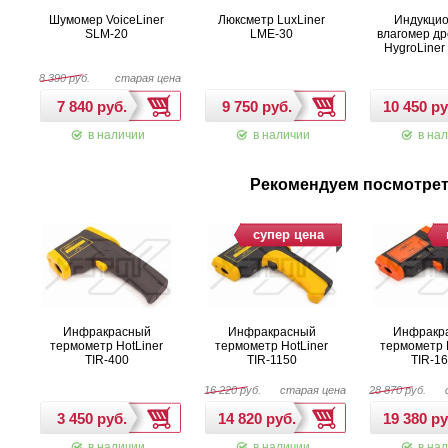
Шумомер VoiceLiner
Люксметр LuxLiner
Индукци
SLM-20
LME-30
влагомер д
HygroLiner
8 390 руб.
старая цена
в наличии
в наличии
в нал
Рекомендуем посмотре
супер цена
Инфракрасный
Инфракрасный
Инфракр
термометр HotLiner
термометр HotLiner
термометр 
TIR-400
TIR-1150
TIR-1
16 220 руб.
старая цена
28 870 руб.
в наличии
в наличии
в нал