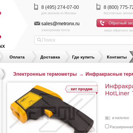
8 (495) 274-07-00
8 (800) 775-7
sales@metronx.ru
электронная почта
заказ обратного зв
NX
Оплата
Доставка
Где купить
Контакты
Электронные термометры
→
Инфракрасные тер
Инфракр
хит продаж
HotLiner
в наличии
Расширенная 