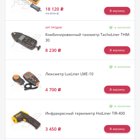
18 120
Р
19 870
Р
в наличии
ХИТ ПРОДАЖ
Комбинированный тахометр TachoLiner THM-
30
8 230
Р
в наличии
Люксметр LuxLiner LME-10
4 700
Р
в наличии
Инфракрасный термометр HotLiner TIR-400
3 450
Р