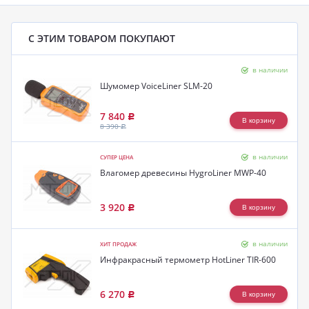
С ЭТИМ ТОВАРОМ ПОКУПАЮТ
в наличии
Шумомер VoiceLiner SLM-20
7 840
Р
8 390
Р
в наличии
СУПЕР ЦЕНА
Влагомер древесины HygroLiner MWP-40
3 920
Р
в наличии
ХИТ ПРОДАЖ
Инфракрасный термометр HotLiner TIR-600
6 270
Р