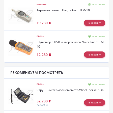
в наличии
НОВИНКА
Термогигрометр HygroLiner HTM-10
19 230
Р
в наличии
ПРОФИ
Шумомер с USB интерфейсом VoiceLiner SLM-
40
12 230
Р
РЕКОМЕНДУЕМ ПОСМОТРЕТЬ
в наличии
ПРОФИ
Струнный термоанемометр WindLiner ATS-40
52 730
Р
72 600
Р