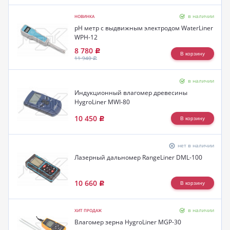
в наличии
НОВИНКА
pH метр с выдвижным электродом WaterLiner
WPH-12
8 780
Р
11 940
Р
в наличии
Индукционный влагомер древесины
HygroLiner MWI-80
10 450
Р
нет в наличии
Лазерный дальномер RangeLiner DML-100
10 660
Р
в наличии
ХИТ ПРОДАЖ
Влагомер зерна HygroLiner MGP-30