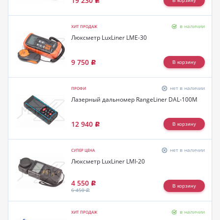
19 230
Р
в наличии
ХИТ ПРОДАЖ
Люксметр LuxLiner LME-30
9 750
Р
нет в наличии
ПРОФИ
Лазерный дальномер RangeLiner DAL-100M
12 940
Р
нет в наличии
СУПЕР ЦЕНА
Люксметр LuxLiner LMI-20
4 550
Р
6 450
Р
в наличии
ХИТ ПРОДАЖ