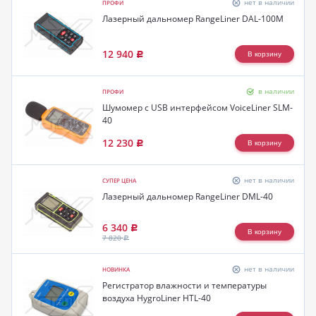
нет в наличии
ПРОФИ
Лазерный дальномер RangeLiner DAL-100M
12 940
Р
в наличии
ПРОФИ
Шумомер с USB интерфейсом VoiceLiner SLM-
40
12 230
Р
нет в наличии
СУПЕР ЦЕНА
Лазерный дальномер RangeLiner DML-40
6 340
Р
7 820
Р
нет в наличии
НОВИНКА
Регистратор влажности и температуры
воздуха HygroLiner HTL-40