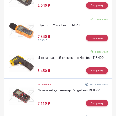
2 040
Р
в наличии
Шумомер VoiceLiner SLM-20
7 840
Р
8 390
Р
в наличии
Инфракрасный термометр HotLiner TIR-400
3 450
Р
нет в наличии
ХИТ ПРОДАЖ
Лазерный дальномер RangeLiner DML-60
7 110
Р