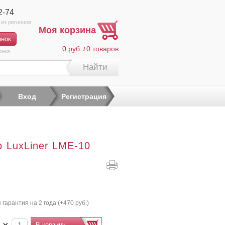
2-74
Моя корзина
0 руб.
0
товаров
/
онка
Найти
Вход
Регистрация
 LuxLiner LME-10
гарантия на 2 года (+
470 руб.
)