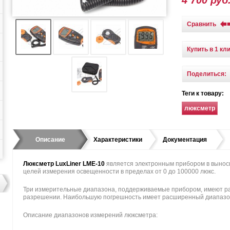
4 700 руб
Сравнить
Купить в 1 кл
Поделиться:
Теги к товару:
люксметр
Описание
Характеристики
Документация
Люксметр LuxLiner LME-10
является электронным прибором в вынос
целей измерения освещенности в пределах от 0 до 100000 люкс.
Три измерительные диапазона, поддерживаемые прибором, имеют ра
разрешении. Наибольшую погрешность имеет расширенный диапазон
Описание диапазонов измерений люксметра: