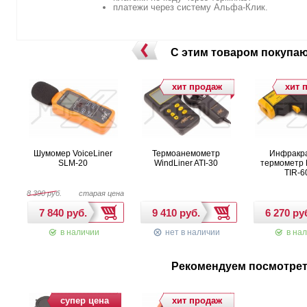
платежи через систему Альфа-Клик.
С этим товаром покупа
хит продаж
хит 
Шумомер VoiceLiner
Термоанемометр
Инфракр
SLM-20
WindLiner ATI-30
термометр 
TIR-6
8 390 руб.
старая цена
в наличии
нет в наличии
в нал
Рекомендуем посмотре
супер цена
хит продаж