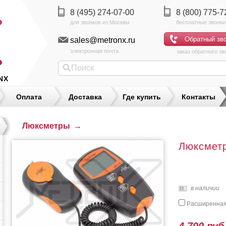
8 (495) 274-07-00
8 (800) 775-7
sales@metronx.ru
электронная почта
заказ обратного зв
NX
Оплата
Доставка
Где купить
Контакты
Люксметры
→
Люксметр
в наличии
Расширенная 