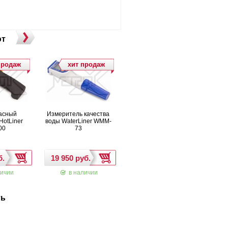
ют
продаж
хит продаж
асный
Измеритель качества
Инфракрасный
HotLiner
воды WaterLiner WMM-
термометр HotLiner
00
73
TIR-400
ичии
в наличии
в наличии
ть