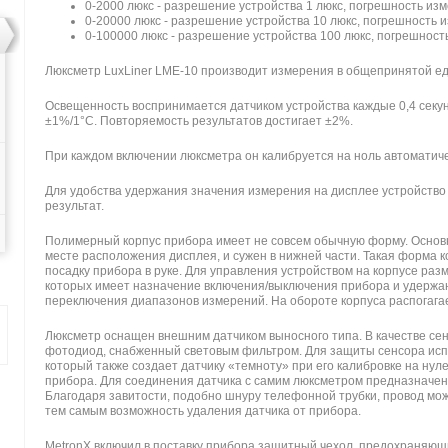
0-2000 люкс - разрешение устройства 1 люкс, погрешность и
0-20000 люкс - разрешение устройства 10 люкс, погрешность
0-100000 люкс - разрешение устройства 100 люкс, погрешност
Люксметр LuxLiner LME-10 производит измерения в общепринятой ед
Освещенность воспринимается датчиком устройства каждые 0,4 секун
±1%/1°C. Повторяемость результатов достигает ±2%.
При каждом включении люксметра он калибруется на ноль автоматиче
Для удобства удержания значения измерения на дисплее устройст
результат.
Полимерный корпус прибора имеет не совсем обычную форму. Основно
месте расположения дисплея, и сужен в нижней части. Такая форма 
посадку прибора в руке. Для управления устройством на корпусе раз
которых имеет назначение включения/выключения прибора и удержан
переключения диапазонов измерений. На обороте корпуса распогагае
Люксметр оснащен внешним датчиком выносного типа. В качестве се
фотодиод, снабженный световым фильтром. Для защиты сенсора исп
который также создает датчику «темноту» при его калибровке на нул
прибора. Для соединения датчика с самим люксметром предназначен
Благодаря завитости, подобно шнуру телефонной трубки, провод може
тем самым возможность удаления датчика от прибора.
MetronX включил в поставку прибора защитный чехол, предохраняющ