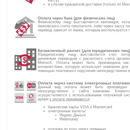
кассу)
в случае курьерской доставки (только по Мос
Оплата через банк (для физических лиц)
Физическому лицу выставляется квитанция, кот
банковского счета покупателя, либо через кассу л
перевод зависит от банка, которым воспользуется 
Безналичный расчет (для юридических лиц
Юридическому лицу выставляется счет, кото
денежным переводом с расчетного счета организ
MetronX. Оплата может быть произведена как
интернет-банк, которую использует компания для 
помощью платежного поручения непосредственно в
Оплата через систему электронных платеже
Данный вид оплаты может быть произведен п
непосредственно с сайта компании. Клиен
осуществляется с использованием платежной сис
время
к оплате принимаются
:
банковские карты VISA и Mastercard
электронные валюты:
Яндекс.Деньги
Webmoney
платежи по коду через терминал