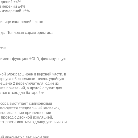
змерений ±4%
 измерений ±4%
ь измерений ±5%.
инице измерений - люкс.
ды. Тепловая характеристика -
ски.
во имеет функцию HOLD, фиксирующую
й блок расширен в верхней части, в
корпуса обеспечивает очень удобную
мещено 2 переключателя, один из
ия показаний, а другой служит для
тся отсек для батарейки.
нсора выступает силиконовый
ользуется специальный колпачок,
евое значение при включении
 провод с двойной изоляцией.
т растягиваться в длину, увеличивая
ий люксметр с датчиком при