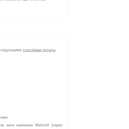
я следующими
способами оплаты
:
чаях:
ом зале компании MetronX (через