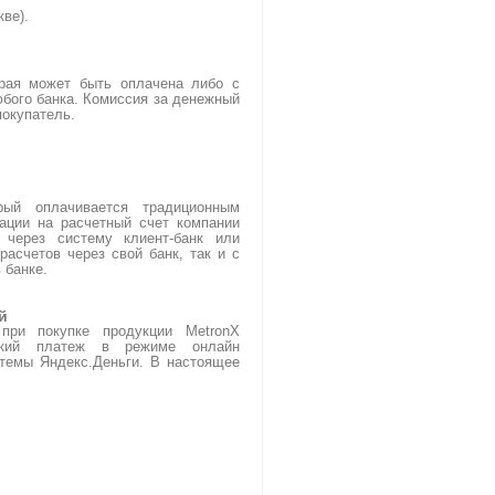
кве).
орая может быть оплачена либо с
юбого банка. Комиссия за денежный
покупатель.
)
рый оплачивается традиционным
ации на расчетный счет компании
 через систему клиент-банк или
расчетов через свой банк, так и с
 банке.
й
ри покупке продукции MetronX
тский платеж в режиме онлайн
темы Яндекс.Деньги. В настоящее