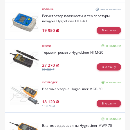
нет в наличии
НОВИНКА
Регистратор влажности и температуры
воздуха HygroLiner HTL-40
19 950
Р
в наличии
ПРОФИ
Термогигрометр HygroLiner HTM-20
27 270
Р
39 520
Р
в наличии
ХИТ ПРОДАЖ
Влагомер зерна HygroLiner MGP-30
18 120
Р
19 870
Р
в наличии
Влагомер древесины HygroLiner MWP-70