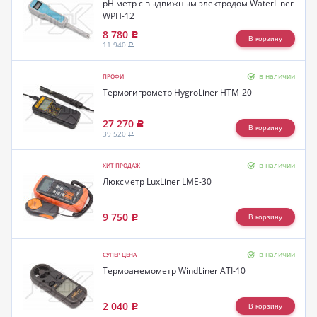
pH метр с выдвижным электродом WaterLiner
WPH-12
8 780
Р
11 940
Р
в наличии
ПРОФИ
Термогигрометр HygroLiner HTM-20
27 270
Р
39 520
Р
в наличии
ХИТ ПРОДАЖ
Люксметр LuxLiner LME-30
9 750
Р
в наличии
СУПЕР ЦЕНА
Термоанемометр WindLiner ATI-10
2 040
Р