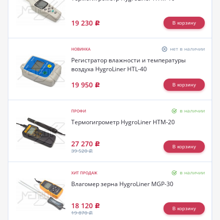
19 230
Р
нет в наличии
НОВИНКА
Регистратор влажности и температуры
воздуха HygroLiner HTL-40
19 950
Р
в наличии
ПРОФИ
Термогигрометр HygroLiner HTM-20
27 270
Р
39 520
Р
в наличии
ХИТ ПРОДАЖ
Влагомер зерна HygroLiner MGP-30
18 120
Р
19 870
Р