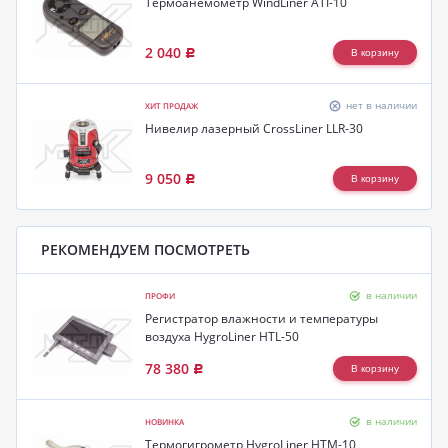
Термоанемометр WindLiner ATI-10
2 040
Р
нет в наличии
ХИТ ПРОДАЖ
Нивелир лазерный CrossLiner LLR-30
9 050
Р
РЕКОМЕНДУЕМ ПОСМОТРЕТЬ
в наличии
ПРОФИ
Регистратор влажности и температуры
воздуха HygroLiner HTL-50
78 380
Р
в наличии
НОВИНКА
Термогигрометр HygroLiner HTM-10