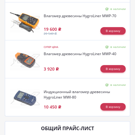
в наличии
Влагомер древесины HygroLiner MWP-70
19 600
Р
20 540
Р
в наличии
СУПЕР ЦЕНА
Влагомер древесины HygroLiner MWP-40
3 920
Р
в наличии
Индукционный влагомер древесины
HygroLiner MWI-80
10 450
Р
ОБЩИЙ ПРАЙС-ЛИСТ