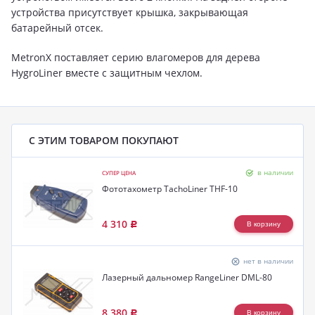
устройства присутствует крышка, закрывающая
батарейный отсек.
MetronX поставляет серию влагомеров для дерева
HygroLiner вместе с защитным чехлом.
С ЭТИМ ТОВАРОМ ПОКУПАЮТ
в наличии
СУПЕР ЦЕНА
Фототахометр TachoLiner THF-10
4 310
Р
нет в наличии
Лазерный дальномер RangeLiner DML-80
8 380
Р