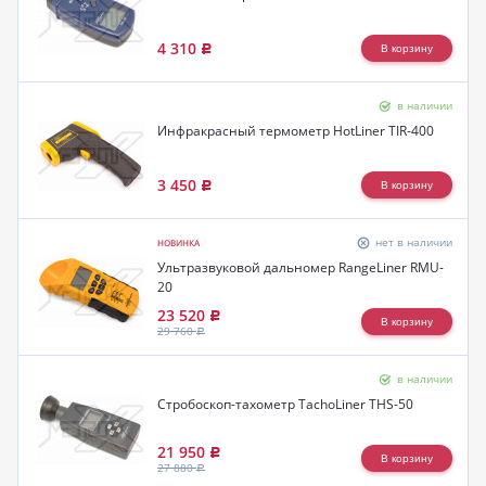
4 310
Р
в наличии
Инфракрасный термометр HotLiner TIR-400
3 450
Р
нет в наличии
НОВИНКА
Ультразвуковой дальномер RangeLiner RMU-
20
23 520
Р
29 760
Р
в наличии
Стробоскоп-тахометр TachoLiner THS-50
21 950
Р
27 880
Р