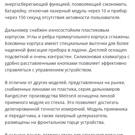
энергосберегающей функцией, позволяющей сэкономить
батарейку, отключая лазерный модуль через 10 и прибор
через 150 секунд отсутствия активности пользователя.
Дальномер снабжен износостойким пластиковым
корпусом. Углы и ребра прямоугольного корпуса сглажены.
Боковины корпуса имеют специальные выточки для более
надежной фиксации прибора в ладони. Дисплей оснащен
подсветкой и очень контрастен. Силиконовая клавиатура с
удобно расставленными кнопками позволяет эффективно
справляться с управлением устройством.
В отличии от других моделей, представленных на рынке,
снабженных линзами из пластика, серия дальномеров
RangeLiner производства MetronX оснащена линзой
приемного модуля из стекла. Это позволяет достигать
делегированной точности измерений. Модуль приемника
и передатчика, а также лазерный целеуказатель
размещены на фронтальном торце устройства.
В заднюю панель встроен отсек для элементов питания.