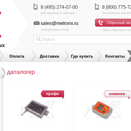
8 (495) 274-07-00
8 (800) 775-7
sales@metronx.ru
электронная почта
заказ обратного зв
NX
Оплата
Доставка
Где купить
Контакты
даталогер
профи
новинка