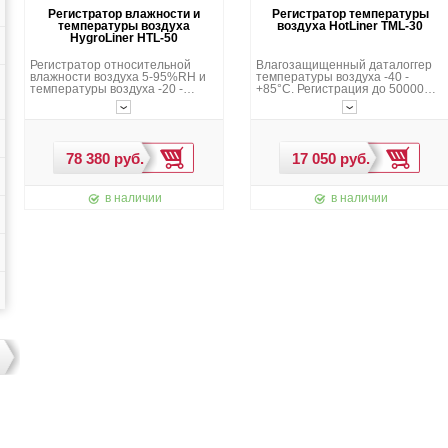
Регистратор влажности и
Регистратор температуры
температуры воздуха
воздуха HotLiner TML-30
HygroLiner HTL-50
Регистратор относительной
Влагозащищенный даталоггер
влажности воздуха 5-95%RH и
температуры воздуха -40 -
температуры воздуха -20 -
+85°C. Регистрация до 50000
+60°C. Сигнальные пределы и
показаний температуры в
реле. USB интерфейс для
память прибора. USB
подключения к ПК. Большой ЖК
интерфейс и программное
дисплей.
обеспечение для подключения к
ПК. Калибровка температуры.
в наличии
в наличии