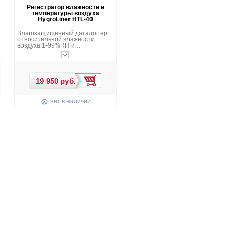
Регистратор влажности и
температуры воздуха
HygroLiner HTL-40
Влагозащищенный даталоггер
относительной влажности
воздуха 1-99%RH и
температуры воздуха -45 -
+85°C. Регистрация до 50000
показаний температуры и
влажности в память прибора.
USB интерфейс и программное
обеспечение для подключения к
ПК. Калибровка влажности и
температуры.
нет в наличии