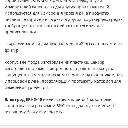
серий WMM-9X, WMM-8X, WMM-6X. Подходит для
измерителей качества воды других производителей.
Используется для измерения уровня pH в продуктах
питания (например в сыре) и в других полутвердых средах,
требующих относительно небольшого усилия для
проникновения.
Поддерживаемый диапазон измерений pH составляет от 0
до 14 pH.
Корпус электрода изготовлен из пластика. Сенсор
изготовлен в форме заостренного стеклянного конуса,
защищенного металлическим съемным наконечником, как
у перьевой ручки, позволяющим протыкать материал для
измерения уровня pH.
Электрод EPHS-40
имеет кабель длиной 1 м, который
заканчивается разъемом BNC типа для подключения к
основному блоку измерителя.