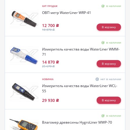
в наличии
ХИТ ПРОДАЖ
ОВП метр WaterLiner WRP-41
12 700
Р
18 870
Р
в наличии
Измеритель качества воды WaterLiner WMM-
71
14 870
Р
25 670
Р
нет в наличии
НОВИНКА
Измеритель качества воды WaterLiner WCL-
55
29 930
Р
в наличии
Влагомер древесины HygroLiner MWP-70