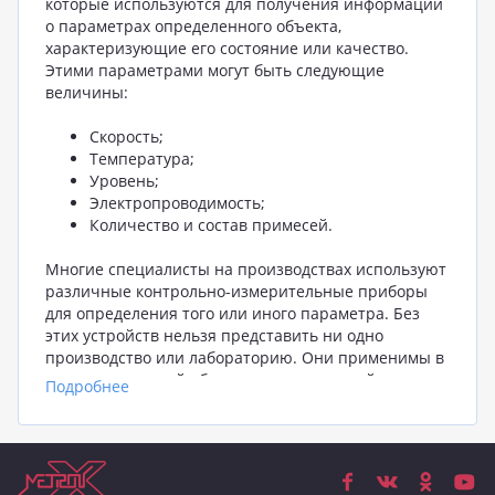
которые используются для получения информации
о параметрах определенного объекта,
характеризующие его состояние или качество.
Этими параметрами могут быть следующие
величины:
Скорость;
Температура;
Уровень;
Электропроводимость;
Количество и состав примесей.
Многие специалисты на производствах используют
различные контрольно-измерительные приборы
для определения того или иного параметра. Без
этих устройств нельзя представить ни одно
производство или лабораторию. Они применимы в
природоохранной области, сельском хозяйстве,
Подробнее
пищевой промышленности. При помощи этого
оборудования можно получить данные
относительно технологии производства, состояния
окружающей среды. Даже ремонтные работы
нельзя проводить без прибора, измеряющего